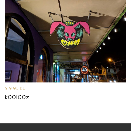
GIG GUIDE
k00l00z