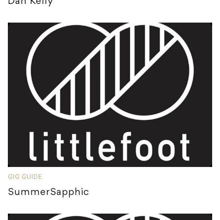
Dan Kelly
GIG GUIDE
SummerSapphic