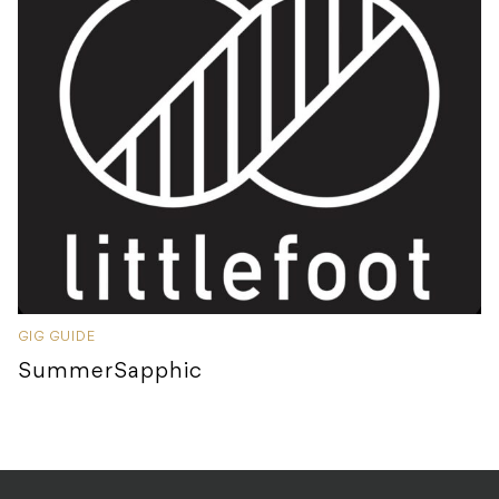
GIG GUIDE
SummerSapphic